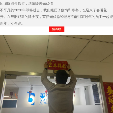
团团圆圆是除夕，浓浓暖暖光伏情
不平凡的2020年即将过去，我们经历了疫情和寒冬，也迎来了春暖花
开。在辞旧迎新的除夕夜，莱拓光伏总经理与不能回家过年的员工一起迎
新年，守今夕。