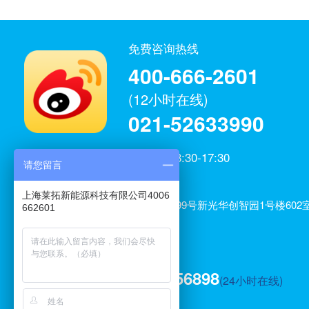
免费咨询热线
400-666-2601
(12小时在线)
021-52633990
工作日：8:30-17:30
请您留言
微博官方
上海莱拓新能源科技有限公司
上海莱拓新能源科技有限公司4006
公司地址：上海市闵行区元江路3699号新光华创智园1号楼602室
662601
室、606室
电子邮箱：service@laituon.com
技术服务：13122756898
(24小时在线)