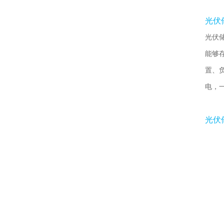
光伏
光伏
能够
置、
电，
光伏