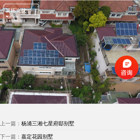
上一篇：
杨浦三湘七星府邸别墅
下一篇：
嘉定花园别墅