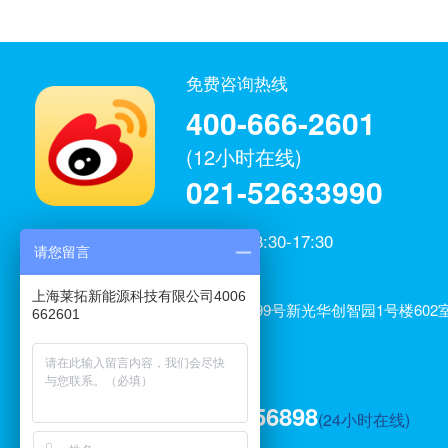
免费咨询热线
400-666-2601
(12小时在线)
021-52633990
工作日：8:30-17:30
请您留言
微博官方
上海莱拓新能源科技有限公司
上海莱拓新能源科技有限公司4006
公司地址：上海市闵行区元江路3699号新光华创智园1号楼602室
662601
室、606室
电子邮箱：service@laituon.com
技术服务：13122756898
(24小时在线)