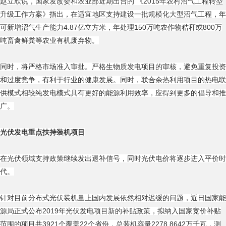
赵立欣说，国家发改委和农业部近期出台的 《2015年农村沼气工程转型
升级工作方案》指出，在适宜地区支持建设一批规模化大型沼气工程，年
可新增沼气生产能力4.87亿立方米，年处理150万吨农作物秸秆或800万
吨畜禽鲜粪等农业有机废弃物。
同时，将严格市场准入审批。严格生物质发电项目的审核，避免重复投资
和过度竞争，有利于行业的健康发展。同时，联合余热利用项目的热电联
供模式相较纯发电模式具有更好的能源利用效率，应得到更多的倡导和推
广。
光伏发电重点扶持装机项目
在光伏领域支持政策继续发出退补信号，同时光伏电价将逐步进入平价时
代。
针对目前分布式光伏装机量上国内发展依然相对迟缓的问题，近日国家能
源局正式公布2019年光伏发电项目新的补贴政策，拟纳入国家竞价补贴
范围的项目共3921个覆盖22个省份，总装机容量2278.8642万千瓦，测