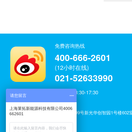
免费咨询热线
400-666-2601
(12小时在线)
021-52633990
工作日：8:30-17:30
请您留言
微博官方
上海莱拓新能源科技有限公司
上海莱拓新能源科技有限公司4006
公司地址：上海市闵行区元江路3699号新光华创智园1号楼602室
662601
室、606室
电子邮箱：service@laituon.com