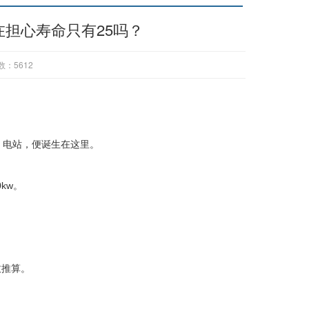
在担心寿命只有25吗？
数：
5612
电站，便诞生在这里。
kw。
致推算。