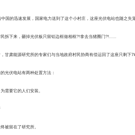
着中国的迅速发展，国家电力送到了这个小村庄，这座光伏电站也随之失
拆下来，砸掉光伏板只留铝边框做相框?!拿去当猪圈门?!......
，甘肃能源研究所的专家们与当地政府村民协商有偿运回了这座只剩下7
回的光伏电站有两种处置方法：
，为需要它的人们安装。
所
最终被留在了研究所。