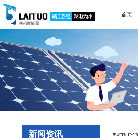
首页
新闻资讯
您现在所在位