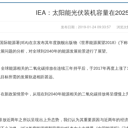
IEA：太阳能光伏装机容量在20
发布日期：2019-01-24 09:33:57
浏览次
，国际能源署(IEA)在京发布其年度旗舰出版物《世界能源展望2018》
展问题的分析，对全球到2040年的能源发展前景进行了展望。
全球能源相关的二氧化碳排放在连续三年持平后，于2017年再度上涨了1
化目标所需的发展轨迹相距甚远。
在新政策情景中，从现在到2040年能源相关的二氧化碳排放将呈缓慢
碳排放近两年之所以呈现出上升态势，我们认为其重要原因与近两年的经