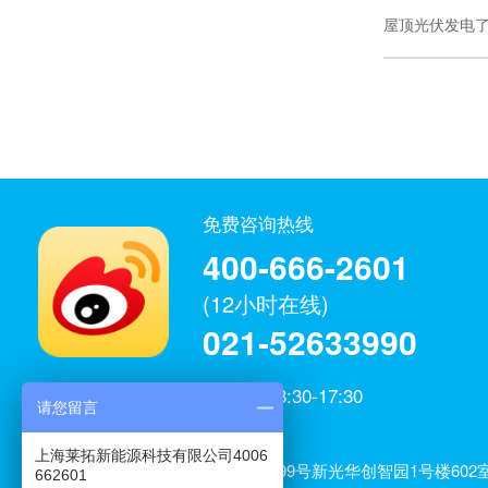
屋顶光伏发电
免费咨询热线
400-666-2601
(12小时在线)
021-52633990
工作日：8:30-17:30
请您留言
微博官方
上海莱拓新能源科技有限公司
上海莱拓新能源科技有限公司4006
公司地址：上海市闵行区元江路3699号新光华创智园1号楼602室
662601