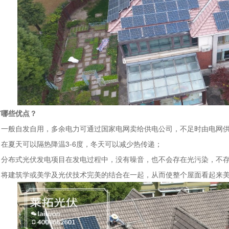
有哪些优点？
般自发自用，多余电力可通过国家电网卖给供电公司，不足时由电网供
夏天可以隔热降温3-6度，冬天可以减少热传递；
布式光伏发电项目在发电过程中，没有噪音，也不会存在光污染，不存
建筑学或美学及光伏技术完美的结合在一起，从而使整个屋面看起来美