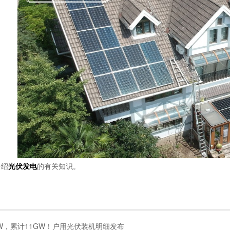
绍
光伏发电
的有关知识。
4GW，累计11GW！户用光伏装机明细发布