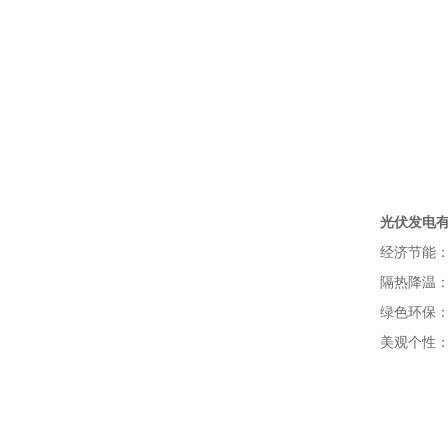
光伏发电
经济节能：一
隔热降温：在
绿色环保：分
美观个性：将