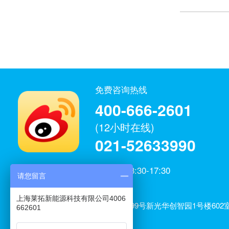
免费咨询热线
400-666-2601
(12小时在线)
021-52633990
工作日：8:30-17:30
请您留言
微博官方
上海莱拓新能源科技有限公司
上海莱拓新能源科技有限公司4006
公司地址：上海市闵行区元江路3699号新光华创智园1号楼602室
662601
室、606室