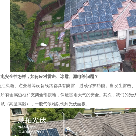
发电安全性怎样，如何应对雷击、冰雹、漏电等问题？
流箱、逆变器等设备线路都具有防雷、过载保护功能。当发生雷击、
顶所有金属边框和支架全部接地，保证雷雨天气的安全。其次，我们的光
测试（高温高湿），一般气候难以伤到光伏面板。