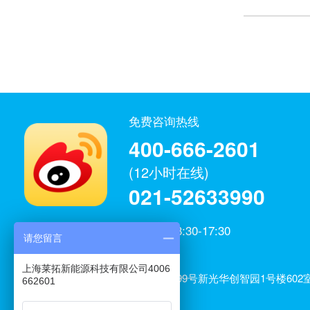
免费咨询热线
400-666-2601
(12小时在线)
021-52633990
工作日：8:30-17:30
请您留言
微博官方
上海莱拓新能源科技有限公司
上海莱拓新能源科技有限公司4006
公司地址：上海市闵行区元江路3699号新光华创智园1号楼602室
662601
室、606室