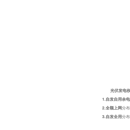
光伏发电
1.自发自用余
2.全额上网
分布
3.自发全用
分布