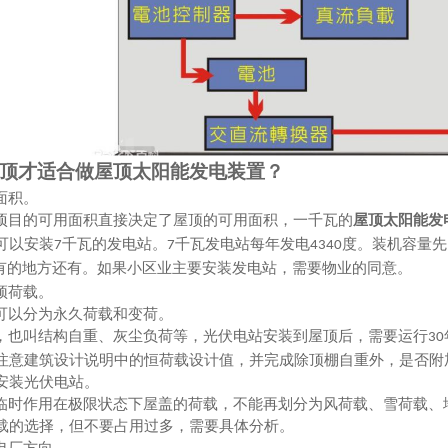
顶才适合做屋顶太阳能发电装置？
面积。
项目的可用面积直接决定了屋顶的可用面积，一千瓦的
屋顶太阳能发
可以安装
千瓦的发电站。
千瓦发电站每年发电
度。装机容量先
7
7
4340
有的地方还有。如果小区业主要安装发电站，需要物业的同意。
顶荷载。
可以分为永久荷载和变荷。
，也叫结构自重、灰尘负荷等，光伏电站安装到屋顶后，需要运行
30
注意建筑设计说明中的恒荷载设计值，并完成除顶棚自重外，是否附
安装光伏电站。
临时作用在极限状态下屋盖的荷载，不能再划分为风荷载、雪荷载、
载的选择，但不要占用过多，需要具体分析。