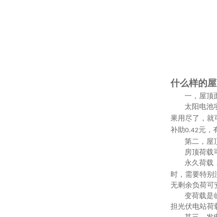
什么样的屋
一，屋顶
太阳电池
果用尽了，就
补助
元，
0.42
第二，屋
房顶荷载
永久荷载
时，需要特别
无剩余负荷可
变荷载是
担光伏电站荷