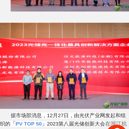
据市场部消息，
12
月
27
日，由光伏产业网发起和组
在浙江杭
织的
「
PV TOP 50
」
2023
第八届光储创新大会