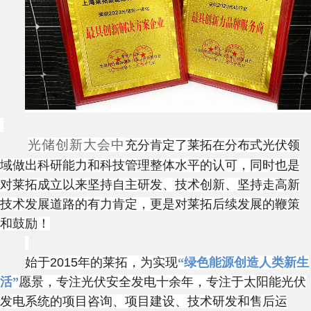
光储创新大会
中
充分肯定了
莱拓
在分布式光伏领
域做出科研能力和科技管理整体水平的认可，同时也是
对
莱拓
成立以来坚持自主研发、技术创新、坚持走高新
技术发展道路的有力肯定，
更
是对
莱拓
后续发展的鞭策
和鼓励！
始于
2015
年的
莱拓
，为实现
“
绿色
能源
创造人类新生
活
”
愿景，
专注光伏安全发电
十余年，
专注于太阳能光伏
发电系统的项目咨询、项目建设、技术研发和售后运