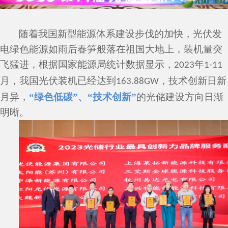
随着我国新型能源体系建设步伐的加快，光伏
发
电
绿色能源如雨后春笋般落在祖国大地上，装机量突
飞猛进
，
根据国家能源局统计数据显示，
年
2023
1-11
月，我国光伏装机已经达到
，
技术创新日新
163.88
GW
月异
，
“绿色低碳”
、
“
技术
创新
”
的光储建设方向日渐
明晰。