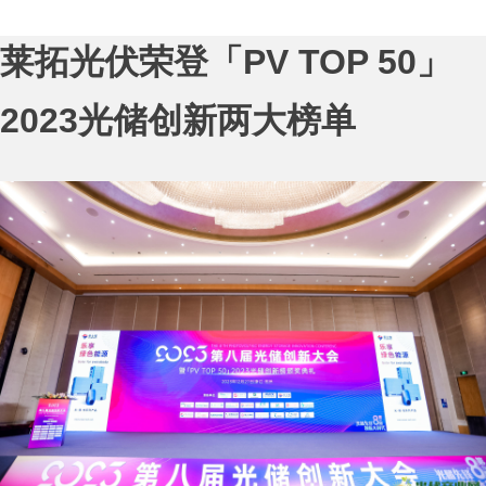
莱拓光伏
荣登「
PV TOP 50」
202
3
光
储
创新两大榜单