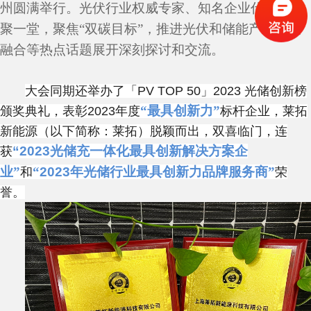
州圆满举行。光伏行业权威专家、知名企业代表等欢
聚一堂，聚焦
“双碳目标”，推进光伏和储能产业深度
融合
等热点话题展开深刻探讨和交流。
大会同期还举办了「
PV TOP 50
」
2023
光储创新榜
“最具创新力”
颁奖典礼，表彰
2023
年度
标杆企业，
莱拓
新能源（以下简称：莱拓）
脱颖而出，
双喜临门，连
“2023
光储充一体化最具创新解决方案企
获
业
”
“
2023
年光储行业最具创新力品牌服务商”
和
荣
誉。